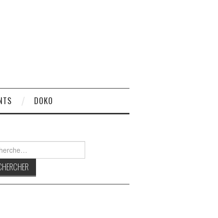
NTS
DOKO
rcher :