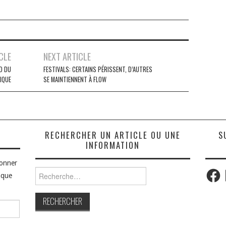
CLE
NEXT ARTICLE
D DU
FESTIVALS: CERTAINS PÉRISSENT, D’AUTRES
IQUE
SE MAINTIENNENT À FLOW
S
RECHERCHER UN ARTICLE OU UNE
S
INFORMATION
bonner
Faceb
Rechercher :
aque