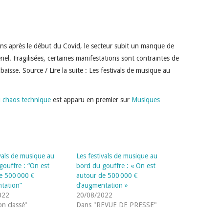
ans après le début du Covid, le secteur subit un manque de
iel. Fragilisées, certaines manifestations sont contraintes de
aisse. Source / Lire la suite : Les festivals de musique au
u chaos technique
est apparu en premier sur
Musiques
ivals de musique au
Les festivals de musique au
gouffre : “On est
bord du gouffre : « On est
e 500 000 €
autour de 500 000 €
tation”
d’augmentation »
022
20/08/2022
n classé"
Dans "REVUE DE PRESSE"