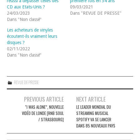
réussi à dépasser celles des
première fois en 34 ans
CD aux Etats-Unis ?
09/03/2021
24/03/2023
Dans "REVUE DE PRESSE"
Dans "Non classé"
Les acheteurs de vinyles
écoutent-ils vraiment leurs
disques ?
02/11/2022
Dans "Non classé"
REVUE DE PRESSE
Navigation
PREVIOUS ARTICLE
NEXT ARTICLE
des
“I WAS ALONE”, NOUVELLE
LE LEADER MONDIAL DU
VIDÉO DE LONDE [RNB SOUL
STREAMING MUSICAL
articles
/ STRASBOURG]
SPOTIFY VA SE LANCER
DANS 85 NOUVEAUX PAYS