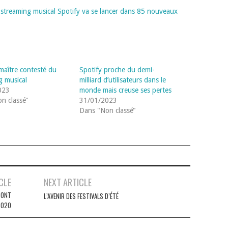
 streaming musical Spotify va se lancer dans 85 nouveaux
 maître contesté du
Spotify proche du demi-
g musical
milliard d’utilisateurs dans le
023
monde mais creuse ses pertes
n classé"
31/01/2023
Dans "Non classé"
CLE
NEXT ARTICLE
 ONT
L’AVENIR DES FESTIVALS D’ÉTÉ
2020