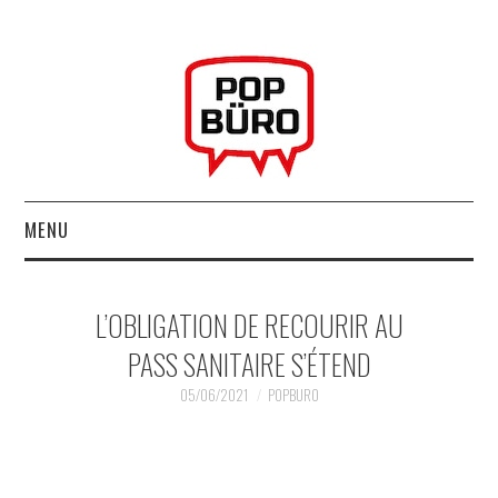
MENU
ACCUEIL
L’OBLIGATION DE RECOURIR AU
MUSIQUESACTUELLES.NET
PASS SANITAIRE S’ÉTEND
GABBA GABBA HEY !
05/06/2021
POPBURO
LES LABELS