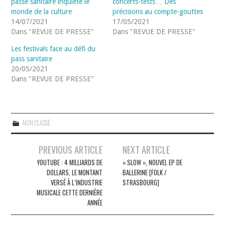
passe sanitaire inquiète le
concerts-tests… Des
monde de la culture
précisions au compte-gouttes
14/07/2021
17/05/2021
Dans "REVUE DE PRESSE"
Dans "REVUE DE PRESSE"
Les festivals face au défi du
pass sanitaire
20/05/2021
Dans "REVUE DE PRESSE"
NON CLASSÉ
Navigation
PREVIOUS ARTICLE
NEXT ARTICLE
des
YOUTUBE : 4 MILLIARDS DE
« SLOW », NOUVEL EP DE
DOLLARS, LE MONTANT
BALLERINE [FOLK /
articles
VERSÉ À L’INDUSTRIE
STRASBOURG]
MUSICALE CETTE DERNIÈRE
ANNÉE