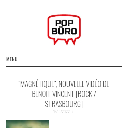
MENU
ACCUEIL
“MAGNÉTIQUE”, NOUVELLE VIDÉO DE
MUSIQUESACTUELLES.NET
BENOIT VINCENT [ROCK /
STRASBOURG]
GABBA GABBA HEY !
16/10/2022
LES LABELS