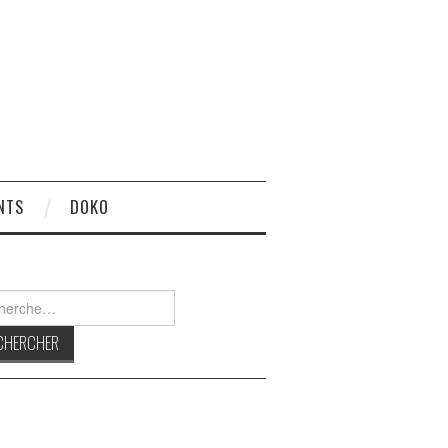
NTS
DOKO
rcher :