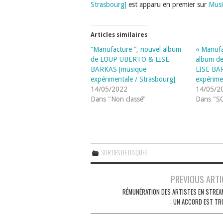
Strasbourg]
est apparu en premier sur
Musi
Articles similaires
“Manufacture “, nouvel album
« Manufa
de LOUP UBERTO & LISE
album d
BARKAS [musique
LISE BA
expérimentale / Strasbourg]
expérime
14/05/2022
14/05/2
Dans "Non classé"
Dans "S
SORTIES DE DISQUES
Navigation
PREVIOUS ARTI
des
RÉMUNÉRATION DES ARTISTES EN STREA
: UN ACCORD EST TR
articles