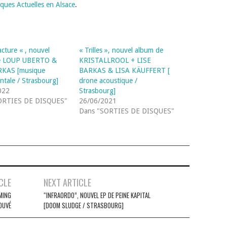
ques Actuelles en Alsace
.
cture « , nouvel
« Trilles », nouvel album de
e LOUP UBERTO &
KRISTALLROOL + LISE
RKAS [musique
BARKAS & LISA KÄUFFERT [
ntale / Strasbourg]
drone acoustique /
022
Strasbourg]
ORTIES DE DISQUES"
26/06/2021
Dans "SORTIES DE DISQUES"
CLE
NEXT ARTICLE
MING
“INFRAORDO”, NOUVEL EP DE PEINE KAPITAL
OUVÉ
[DOOM SLUDGE / STRASBOURG]