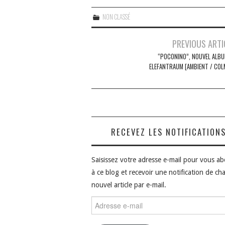
NON CLASSÉ
Navigation
PREVIOUS ARTI
des
“POCONINO”, NOUVEL ALBU
ELEFANTRAUM [AMBIENT / COL
articles
RECEVEZ LES NOTIFICATION
Saisissez votre adresse e-mail pour vous a
à ce blog et recevoir une notification de ch
nouvel article par e-mail.
Adresse
e-
mail