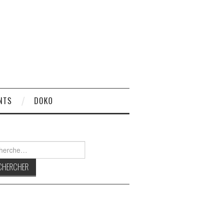
NTS
DOKO
rcher :