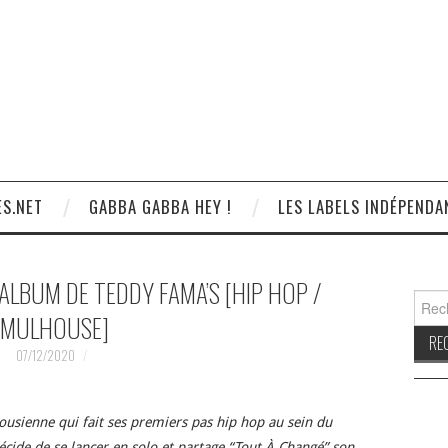
S.NET
GABBA GABBA HEY !
LES LABELS INDÉPENDA
ALBUM DE TEDDY FAMA’S [HIP HOP /
Reche
MULHOUSE]
07/12/2020
ousienne qui fait ses premiers pas hip hop au sein du
cide de se lancer en solo et partage “Tout À Changé” son