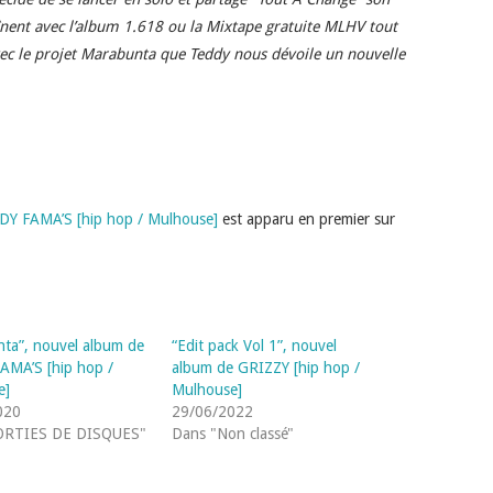
înent avec l’album 1.618 ou la Mixtape gratuite MLHV tout
vec le projet Marabunta que Teddy nous dévoile un nouvelle
DY FAMA’S [hip hop / Mulhouse]
est apparu en premier sur
ta”, nouvel album de
“Edit pack Vol 1”, nouvel
AMA’S [hip hop /
album de GRIZZY [hip hop /
e]
Mulhouse]
020
29/06/2022
ORTIES DE DISQUES"
Dans "Non classé"