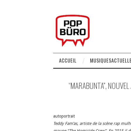
ACCUEIL
MUSIQUESACTUELLE
“MARABUNTA”, NOUVEL 
autoportrait
Teddy Fam’as, artiste de la scène rap mulh
groupe “The Homicide Crew”. En 2015 il dé