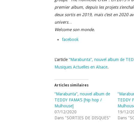
premier album, depuis les projets s’encha
deux sortis en 2019, mais c’est en 2020 a
univers…
Welcome son monde.
facebook
L’article
“Marabunta”, nouvel album de TED
Musiques Actuelles en Alsace
.
Articles similaires
“Marabunta”, nouvel album de
“Marabun
TEDDY FAMA’S [hip hop /
TEDDY F
Mulhouse]
Mulhous
07/12/2020
19/12/2
Dans "SORTIES DE DISQUES"
Dans "S