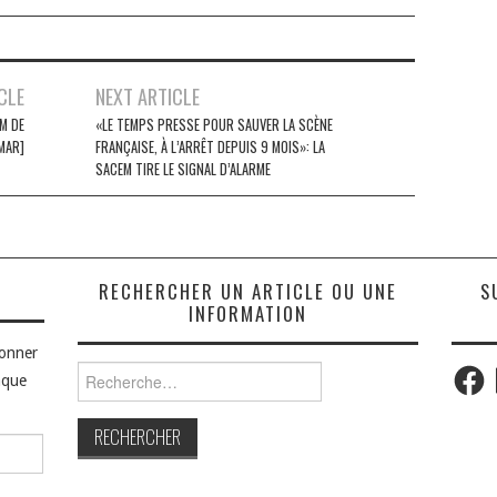
CLE
NEXT ARTICLE
M DE
«LE TEMPS PRESSE POUR SAUVER LA SCÈNE
MAR]
FRANÇAISE, À L’ARRÊT DEPUIS 9 MOIS»: LA
SACEM TIRE LE SIGNAL D’ALARME
S
RECHERCHER UN ARTICLE OU UNE
S
INFORMATION
bonner
Faceb
Rechercher :
aque