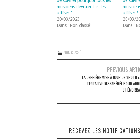
de suivi et pourquoi tous les
de suivi 
musiciens devraient-ils les
musiciens
utiliser ?
utiliser ?
20/03/2023
20/03/2
Dans "Non classé"
Dans "No
NON CLASSÉ
Navigation
PREVIOUS ARTI
des
LA DERNIÈRE MISE À JOUR DE SPOTIFY
TENTATIVE DÉSESPÉRÉE POUR ARR
articles
L’HÉMORRA
RECEVEZ LES NOTIFICATION