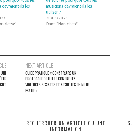
et pourquoi tous les
de suivi et pourquoi tous les
 devraient-ils les
musiciens devraient-ils les
utiliser ?
023
20/03/2023
n classé"
Dans "Non classé"
CLE
NEXT ARTICLE
: UNE
GUIDE PRATIQUE « CONSTRUIRE UN
ÊTER
PROTOCOLE DE LUTTE CONTRE LES
GIE?
VIOLENCES SEXISTES ET SEXUELLES EN MILIEU
FESTIF »
S
RECHERCHER UN ARTICLE OU UNE
S
INFORMATION