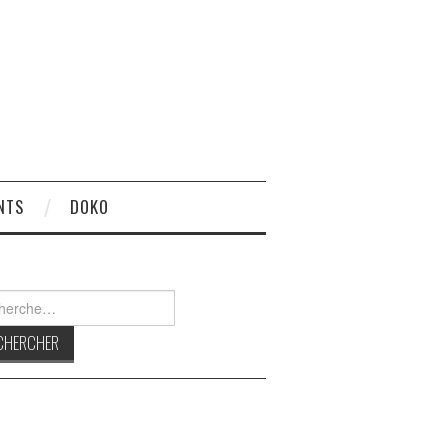
NTS
DOKO
rcher :