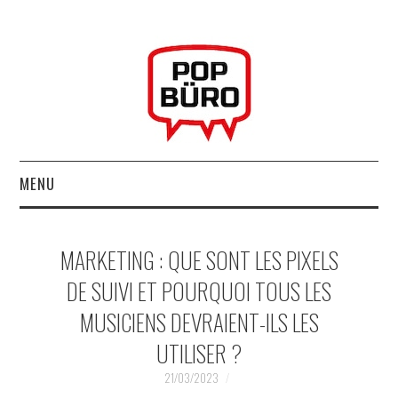
MENU
ACCUEIL
MARKETING : QUE SONT LES PIXELS
MUSIQUESACTUELLES.NET
DE SUIVI ET POURQUOI TOUS LES
MUSICIENS DEVRAIENT-ILS LES
GABBA GABBA HEY !
UTILISER ?
LES LABELS
21/03/2023