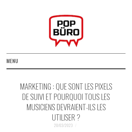
MENU
ACCUEIL
MARKETING : QUE SONT LES PIXELS
MUSIQUESACTUELLES.NET
DE SUIVI ET POURQUOI TOUS LES
MUSICIENS DEVRAIENT-ILS LES
GABBA GABBA HEY !
UTILISER ?
LES LABELS
20/03/2023