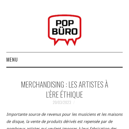
MENU
ACCUEIL
MERCHANDISING : LES ARTISTES À
MUSIQUESACTUELLES.NET
L’ÈRE ÉTHIQUE
GABBA GABBA HEY !
20/03/2023
Importante source de revenus pour les musiciens et les maisons
LES LABELS
de disque, la vente de produits dérivés est repensée par de
nombreux artistes qui veulent imposer à leur fabrication des