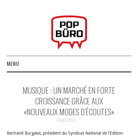
MENU
ACCUEIL
MUSIQUE : UN MARCHÉ EN FORTE
MUSIQUESACTUELLES.NET
CROISSANCE GRÂCE AUX
«NOUVEAUX MODES D’ÉCOUTES»
GABBA GABBA HEY !
24/03/2022
LES LABELS
Bertrand Burgalat, président du Syndicat National de l’Edition