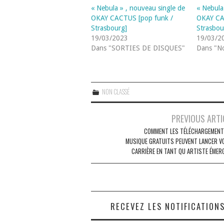
« Nebula » , nouveau single de
« Nebula
OKAY CACTUS [pop funk /
OKAY CA
Strasbourg]
Strasbou
19/03/2023
19/03/2
Dans "SORTIES DE DISQUES"
Dans "No
NON CLASSÉ
Navigation
PREVIOUS ARTI
des
COMMENT LES TÉLÉCHARGEMENT
MUSIQUE GRATUITS PEUVENT LANCER V
articles
CARRIÈRE EN TANT QU ARTISTE ÉMER
RECEVEZ LES NOTIFICATION