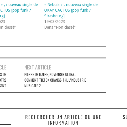
 » , nouveau single de
« Nebula » , nouveau single de
CTUS [pop funk /
OKAY CACTUS [pop funk /
rg]
Strasbourg]
023
19/03/2023
n classé"
Dans "Non classé"
CLE
NEXT ARTICLE
S DE
PIERRE DE MAERE, NOVEMBER ULTRA…
OTRE
COMMENT TIKTOK CHANGE-T-IL L’INDUSTRIE
GENT
MUSICALE ?
S
RECHERCHER UN ARTICLE OU UNE
S
INFORMATION