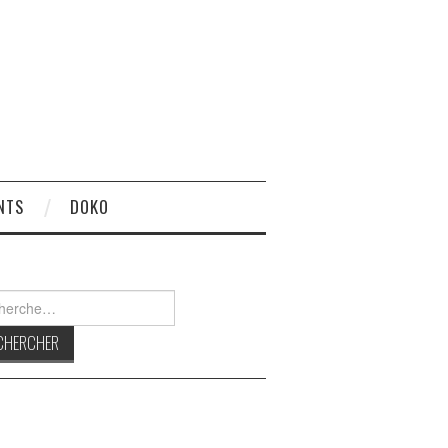
NTS
DOKO
rcher :