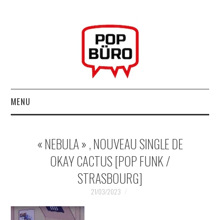
MENU
ACCUEIL
« NEBULA » , NOUVEAU SINGLE DE
MUSIQUESACTUELLES.NET
OKAY CACTUS [POP FUNK /
STRASBOURG]
GABBA GABBA HEY !
21/03/2023
LES LABELS