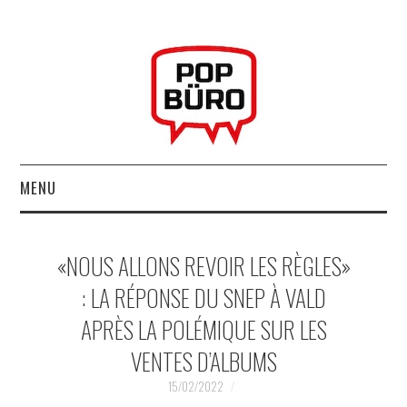
MENU
ACCUEIL
«NOUS ALLONS REVOIR LES RÈGLES»
MUSIQUESACTUELLES.NET
: LA RÉPONSE DU SNEP À VALD
APRÈS LA POLÉMIQUE SUR LES
GABBA GABBA HEY !
VENTES D’ALBUMS
LES LABELS
15/02/2022