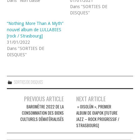
Dans "Non classé"
01/01/2021
Dans "SORTIES DE
DISQUES"
“Nothing More Than A Myth”
nouvel album de LULLABIES
[rock / Strasbourg]
31/01/2022
Dans "SORTIES DE
DISQUES"
SORTIES DE DISQUES
Navigation
PREVIOUS ARTICLE
NEXT ARTICLE
des
BAROMÈTRE 2022 DE LA
» OISOL​Ü​N », PREMIER
CONSOMMATION DES BIENS
ALBUM DE OIAPOK [FUTURE
articles
CULTURELS DÉMATÉRIALISÉS
JAZZ – ROCK PROGRESSIF /
STRASBOURG]