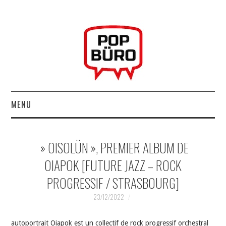
MENU
ACCUEIL
» OISOL​Ü​N », PREMIER ALBUM DE
MUSIQUESACTUELLES.NET
OIAPOK [FUTURE JAZZ – ROCK
PROGRESSIF / STRASBOURG]
GABBA GABBA HEY !
23/12/2022
LES LABELS
autoportrait Oiapok est un collectif de rock progressif orchestral