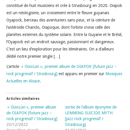
INDÉPENDANTS
constitué de huit musiciens et crée à Strasbourg en 2020. Oiapok
est un néologisme, un croisement entre le fleuve guyanais
DOKO
Oyapock, berceau des aventuriers sans peur, et la ceinture de
l’astéroïde Chariclo, Oiapoque, dont l’orbite croise celle des
planètes externes du système solaire. Entre la Guyane et le Brésil,
l’Oyapock est un endroit sauvage, passionnant et dangereux.
C’est un lieu d’exploration pour les téméraires. On a d’ailleurs
dédié notre premier single […]
L’article
» OisoL​ü​n », premier album de OIAPOK [future jazz –
rock progressif / Strasbourg]
est apparu en premier sur
Musiques
Actuelles en Alsace
.
Articles similaires
» OisoL​ü​n », premier album
sortie de l’album éponyme de
de OIAPOK [future jazz –
LEMMING SUICIDE MYTH
rock progressif / Strasbourg]
[jazz rock progressif /
23/12/2022
Strasbourg]