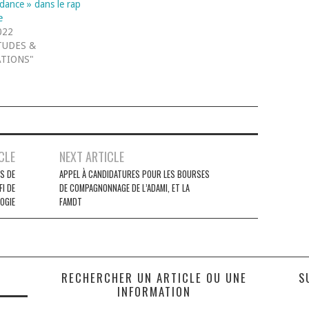
ndance » dans le rap
e
022
TUDES &
ATIONS"
CLE
NEXT ARTICLE
S DE
APPEL À CANDIDATURES POUR LES BOURSES
FI DE
DE COMPAGNONNAGE DE L’ADAMI, ET LA
LOGIE
FAMDT
S
RECHERCHER UN ARTICLE OU UNE
S
INFORMATION