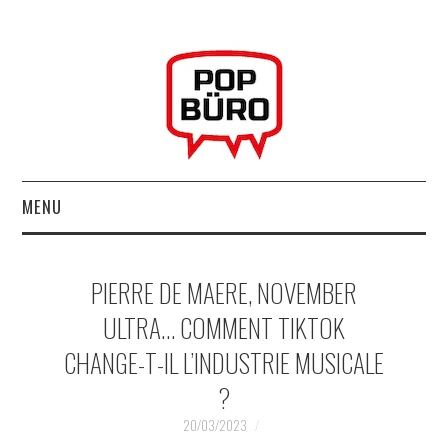
MENU
ACCUEIL
PIERRE DE MAERE, NOVEMBER
MUSIQUESACTUELLES.NET
ULTRA… COMMENT TIKTOK
CHANGE-T-IL L’INDUSTRIE MUSICALE
GABBA GABBA HEY !
?
LES LABELS
20/03/2023