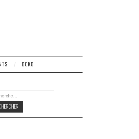
NTS
DOKO
rcher :