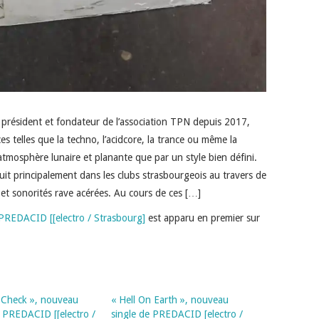
 président et fondateur de l’association TPN depuis 2017,
es telles que la techno, l’acidcore, la trance ou même la
atmosphère lunaire et planante que par un style bien défini.
uit principalement dans les clubs strasbourgeois au travers de
s et sonorités rave acérées. Au cours de ces […]
 PREDACID [[electro / Strasbourg]
est apparu en premier sur
y Check », nouveau
« Hell On Earth », nouveau
e PREDACID [[electro /
single de PREDACID [electro /