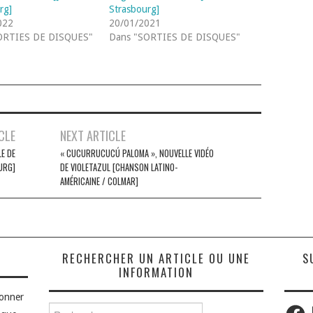
rg]
Strasbourg]
022
20/01/2021
ORTIES DE DISQUES"
Dans "SORTIES DE DISQUES"
CLE
NEXT ARTICLE
E DE
« CUCURRUCUCÚ PALOMA », NOUVELLE VIDÉO
URG]
DE VIOLETAZUL [CHANSON LATINO-
AMÉRICAINE / COLMAR]
S
RECHERCHER UN ARTICLE OU UNE
S
INFORMATION
bonner
Faceb
Rechercher :