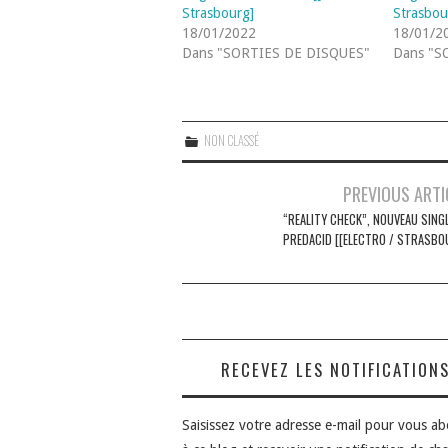
Strasbourg]
Strasbou
18/01/2022
18/01/2
Dans "SORTIES DE DISQUES"
Dans "S
NON CLASSÉ
Navigation
PREVIOUS ARTI
des
“REALITY CHECK”, NOUVEAU SINGL
PREDACID [[ELECTRO / STRASBO
articles
RECEVEZ LES NOTIFICATION
Saisissez votre adresse e-mail pour vous a