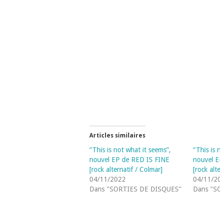
Articles similaires
“This is not what it seems”,
“This is 
nouvel EP de RED IS FINE
nouvel E
[rock alternatif / Colmar]
[rock alt
04/11/2022
04/11/2
Dans "SORTIES DE DISQUES"
Dans "S