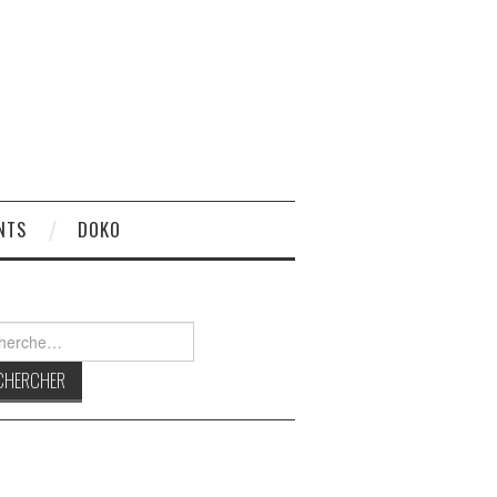
NTS
DOKO
rcher :