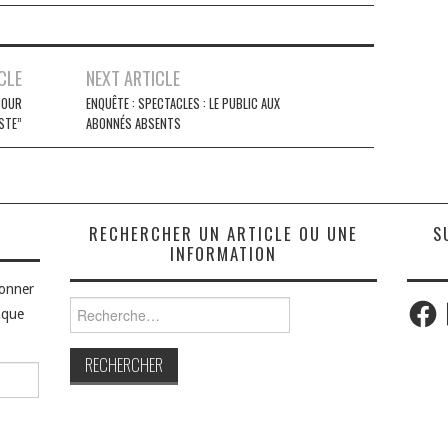
CLE
NEXT ARTICLE
POUR
ENQUÊTE : SPECTACLES : LE PUBLIC AUX
STE”
ABONNÉS ABSENTS
S
RECHERCHER UN ARTICLE OU UNE
S
INFORMATION
bonner
Faceb
Rechercher :
aque