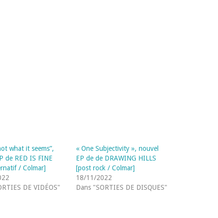
not what it seems”,
« One Subjectivity », nouvel
P de RED IS FINE
EP de de DRAWING HILLS
ernatif / Colmar]
[post rock / Colmar]
022
18/11/2022
ORTIES DE VIDÉOS"
Dans "SORTIES DE DISQUES"