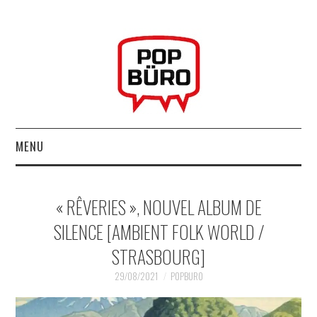
MENU
ACCUEIL
« RÊVERIES », NOUVEL ALBUM DE
MUSIQUESACTUELLES.NET
SILENCE [AMBIENT FOLK WORLD /
STRASBOURG]
GABBA GABBA HEY !
29/08/2021
POPBURO
LES LABELS