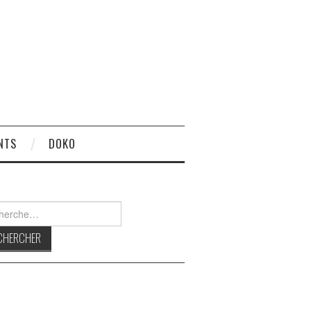
NTS
DOKO
rcher :