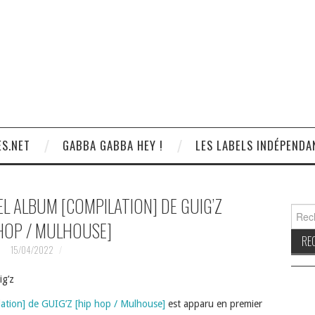
S.NET
GABBA GABBA HEY !
LES LABELS INDÉPENDA
EL ALBUM [COMPILATION] DE GUIG’Z
Reche
 HOP / MULHOUSE]
15/04/2022
g’z
lation] de GUIG’Z [hip hop / Mulhouse]
est apparu en premier