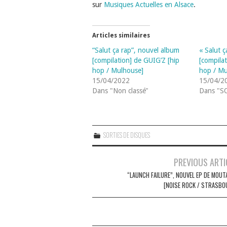
sur
Musiques Actuelles en Alsace
.
Articles similaires
“Salut ça rap”, nouvel album
« Salut 
[compilation] de GUIG’Z [hip
[compila
hop / Mulhouse]
hop / Mu
15/04/2022
15/04/2
Dans "Non classé"
Dans "S
SORTIES DE DISQUES
Navigation
PREVIOUS ARTI
des
“LAUNCH FAILURE”, NOUVEL EP DE MOUT
[NOISE ROCK / STRASBO
articles