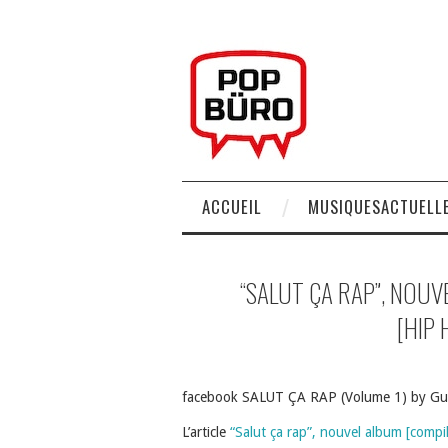
ACCUEIL
MUSIQUESACTUELLE
“SALUT ÇA RAP”, NOUV
[HIP
facebook SALUT ÇA RAP (Volume 1) by Gui
L’article
“Salut ça rap”, nouvel album [compi