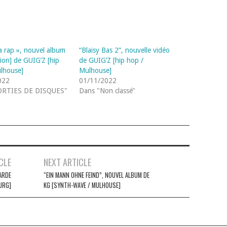
ça rap », nouvel album
“Blaisy Bas 2”, nouvelle vidéo
tion] de GUIG’Z [hip
de GUIG’Z [hip hop /
lhouse]
Mulhouse]
022
01/11/2022
ORTIES DE DISQUES"
Dans "Non classé"
CLE
NEXT ARTICLE
ARDE
“EIN MANN OHNE FEIND”, NOUVEL ALBUM DE
URG]
KG [SYNTH-WAVE / MULHOUSE]