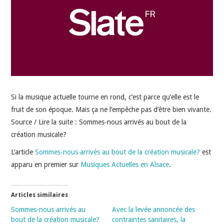
INDÉPENDANTS
DOKO
Si la musique actuelle tourne en rond, c’est parce qu’elle est le
fruit de son époque. Mais ça ne l’empêche pas d’être bien vivante.
Source / Lire la suite : Sommes-nous arrivés au bout de la
création musicale?
L’article
Sommes-nous arrivés au bout de la création musicale?
est
apparu en premier sur
Musiques Actuelles en Alsace
.
Articles similaires
Sommes-nous arrivés au
Avec la levée annoncée des
bout de la création musicale?
contraintes sanitaires, la