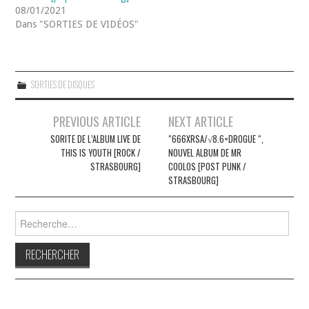
08/01/2021
Dans "SORTIES DE VIDÉOS"
SORTIES DE DISQUES
Navigation
PREVIOUS ARTICLE
NEXT ARTICLE
des
SORITE DE L’ALBUM LIVE DE
“666XRSA​/​√​8​.​6​=​DROGUE “,
THIS IS YOUTH [ROCK /
NOUVEL ALBUM DE MR
articles
STRASBOURG]
COOLOS [POST PUNK /
STRASBOURG]
Rechercher :