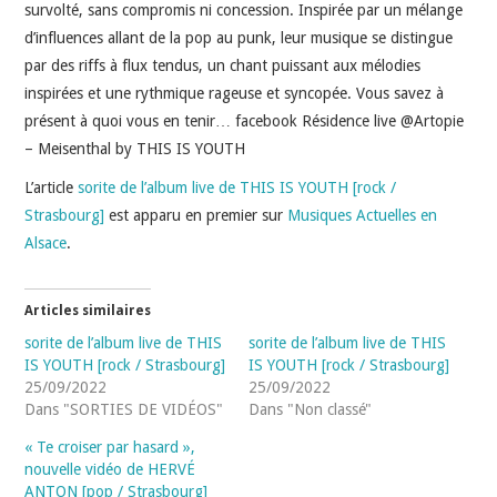
INDÉPENDANTS
survolté, sans compromis ni concession. Inspirée par un mélange
d’influences allant de la pop au punk, leur musique se distingue
DOKO
par des riffs à flux tendus, un chant puissant aux mélodies
inspirées et une rythmique rageuse et syncopée. Vous savez à
présent à quoi vous en tenir… facebook Résidence live @Artopie
– Meisenthal by THIS IS YOUTH
L’article
sorite de l’album live de THIS IS YOUTH [rock /
Strasbourg]
est apparu en premier sur
Musiques Actuelles en
Alsace
.
Articles similaires
sorite de l’album live de THIS
sorite de l’album live de THIS
IS YOUTH [rock / Strasbourg]
IS YOUTH [rock / Strasbourg]
25/09/2022
25/09/2022
Dans "SORTIES DE VIDÉOS"
Dans "Non classé"
« Te croiser par hasard »,
nouvelle vidéo de HERVÉ
ANTON [pop / Strasbourg]