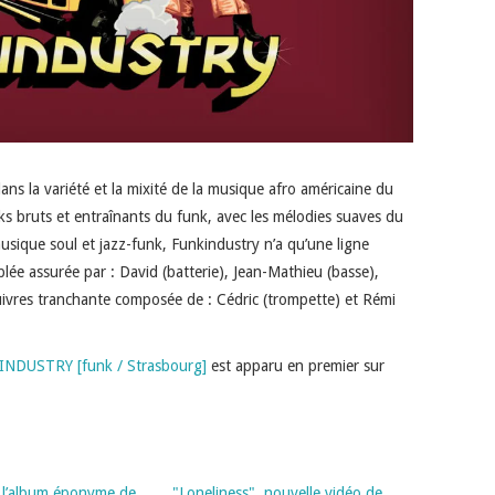
dans la variété et la mixité de la musique afro américaine du
cks bruts et entraînants du funk, avec les mélodies suaves du
usique soul et jazz-funk, Funkindustry n’a qu’une ligne
blée assurée par : David (batterie), Jean-Mathieu (basse),
 cuivres tranchante composée de : Cédric (trompette) et Rémi
KINDUSTRY [funk / Strasbourg]
est apparu en premier sur
e l’album éponyme de
"Loneliness", nouvelle vidéo de