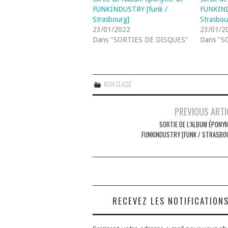
FUNKINDUSTRY [funk /
FUNKIND
Strasbourg]
Strasbou
23/01/2022
23/01/2
Dans "SORTIES DE DISQUES"
Dans "S
NON CLASSÉ
Navigation
PREVIOUS ARTI
des
SORTIE DE L’ALBUM ÉPONYM
FUNKINDUSTRY [FUNK / STRASBO
articles
RECEVEZ LES NOTIFICATION