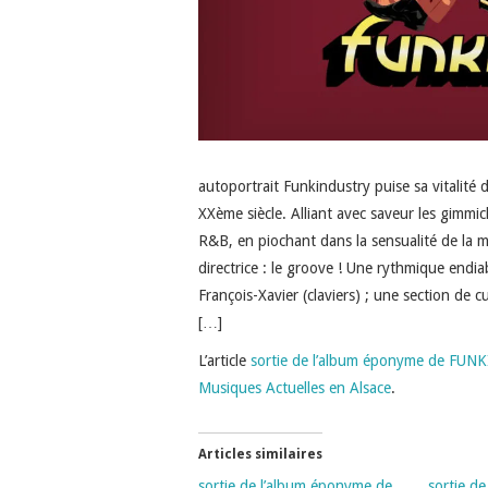
autoportrait Funkindustry puise sa vitalité 
XXème siècle. Alliant avec saveur les gimmi
R&B, en piochant dans la sensualité de la m
directrice : le groove ! Une rythmique endia
François-Xavier (claviers) ; une section de
[…]
L’article
sortie de l’album éponyme de FUN
Musiques Actuelles en Alsace
.
Articles similaires
sortie de l’album éponyme de
sortie d