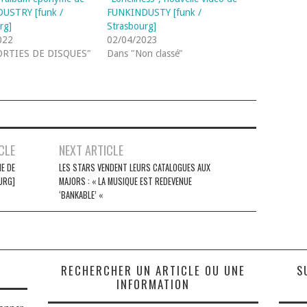
USTRY [funk /
FUNKINDUSTY [funk /
rg]
Strasbourg]
022
02/04/2023
ORTIES DE DISQUES"
Dans "Non classé"
CLE
NEXT ARTICLE
E DE
LES STARS VENDENT LEURS CATALOGUES AUX
URG]
MAJORS : « LA MUSIQUE EST REDEVENUE
‘BANKABLE’ «
S
RECHERCHER UN ARTICLE OU UNE
S
INFORMATION