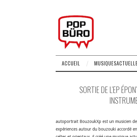
ACCUEIL
MUSIQUESACTUELLE
SORTIE DE L’EP ÉP
INSTRUME
autoportrait BouzoukXp est un musicien de 
expériences autour du bouzouki accordé en 
celtes et orientaux, il créé une musique act