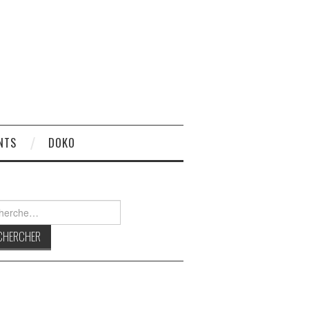
NTS
DOKO
rcher :