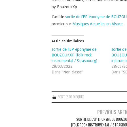
by BouzoukXp
L’article
sortie de l’EP éponyme de BOUZOUK
premier sur
Musiques Actuelles en Alsace
.
Articles similaires
sortie de l’EP éponyme de
sortie d
BOUZOUKXP [folk rock
BOUZOUK
instrumental / Strasbourg]
instrume
29/03/2022
28/03/2
Dans "Non classé"
Dans "S
SORTIES DE DISQUES
Navigation
PREVIOUS ARTI
des
SORTIE DE L’EP ÉPONYME DE BOUZO
[FOLK ROCK INSTRUMENTAL / STRASBO