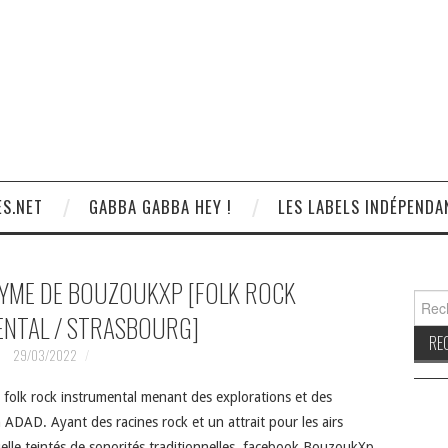
S.NET
GABBA GABBA HEY !
LES LABELS INDÉPENDA
ONYME DE BOUZOUKXP [FOLK ROCK
Reche
NTAL / STRASBOURG]
29/03/2022
folk rock instrumental menant des explorations et des
ADAD. Ayant des racines rock et un attrait pour les airs
uelle teintés de sonorités traditionnelles. facebook BouzoukXp