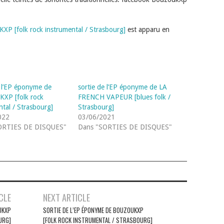
XP [folk rock instrumental / Strasbourg]
est apparu en
e l’EP éponyme de
sortie de l’EP éponyme de LA
XP [folk rock
FRENCH VAPEUR [blues folk /
ntal / Strasbourg]
Strasbourg]
022
03/06/2021
ORTIES DE DISQUES"
Dans "SORTIES DE DISQUES"
CLE
NEXT ARTICLE
UKXP
SORTIE DE L’EP ÉPONYME DE BOUZOUKXP
URG]
[FOLK ROCK INSTRUMENTAL / STRASBOURG]