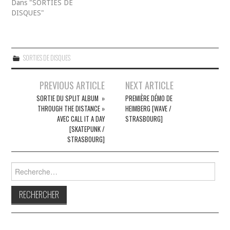
Dans "SORTIES DE
DISQUES"
SORTIES DE DISQUES
Navigation
PREVIOUS ARTICLE
NEXT ARTICLE
des
SORTIE DU SPLIT ALBUM »
PREMIÈRE DÉMO DE
THROUGH THE DISTANCE »
HEIMBERG [WAVE /
articles
AVEC CALL IT A DAY
STRASBOURG]
[SKATEPUNK /
STRASBOURG]
Rechercher :