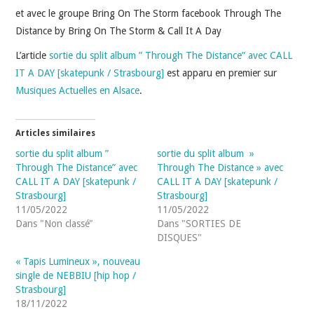
INDÉPENDANTS
et avec le groupe Bring On The Storm facebook Through The
Distance by Bring On The Storm & Call It A Day
DOKO
L’article
sortie du split album ” Through The Distance” avec CALL
IT A DAY [skatepunk / Strasbourg]
est apparu en premier sur
Musiques Actuelles en Alsace
.
Articles similaires
sortie du split album ”
sortie du split album »
Through The Distance” avec
Through The Distance » avec
CALL IT A DAY [skatepunk /
CALL IT A DAY [skatepunk /
Strasbourg]
Strasbourg]
11/05/2022
11/05/2022
Dans "Non classé"
Dans "SORTIES DE
DISQUES"
« Tapis Lumineux », nouveau
single de NEBBIU [hip hop /
Strasbourg]
18/11/2022