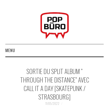
MENU
ACCUEIL
SORTIE DU SPLIT ALBUM ”
MUSIQUESACTUELLES.NET
THROUGH THE DISTANCE” AVEC
CALL IT A DAY [SKATEPUNK /
GABBA GABBA HEY !
STRASBOURG]
LES LABELS
11/05/2022