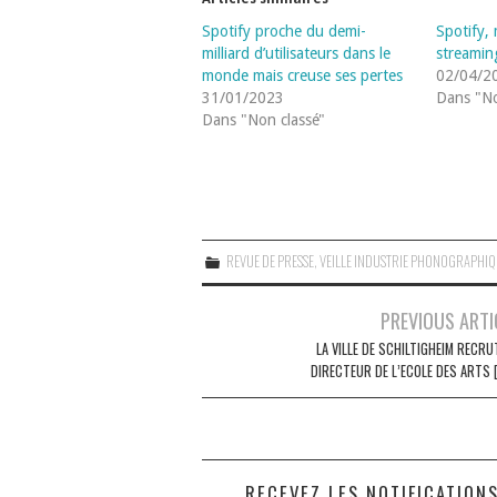
Spotify proche du demi-
Spotify,
milliard d’utilisateurs dans le
streamin
monde mais creuse ses pertes
02/04/2
31/01/2023
Dans "No
Dans "Non classé"
REVUE DE PRESSE
,
VEILLE INDUSTRIE PHONOGRAPHI
Navigation
PREVIOUS ARTI
des
LA VILLE DE SCHILTIGHEIM RECRU
DIRECTEUR DE L’ECOLE DES ARTS 
articles
RECEVEZ LES NOTIFICATION