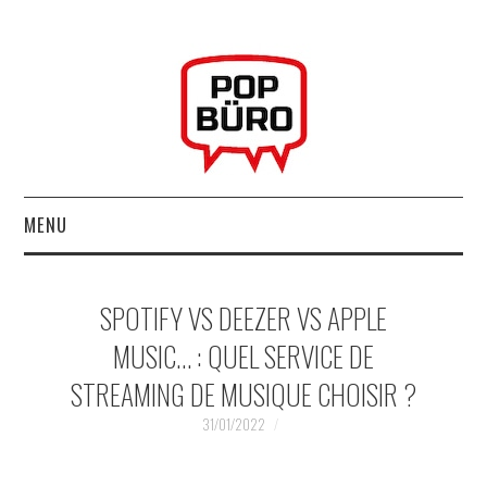
MENU
ACCUEIL
SPOTIFY VS DEEZER VS APPLE
MUSIQUESACTUELLES.NET
MUSIC… : QUEL SERVICE DE
STREAMING DE MUSIQUE CHOISIR ?
GABBA GABBA HEY !
31/01/2022
LES LABELS