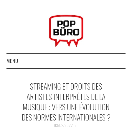
MENU
ACCUEIL
STREAMING ET DROITS DES
MUSIQUESACTUELLES.NET
ARTISTES-INTERPRÈTES DE LA
MUSIQUE : VERS UNE ÉVOLUTION
GABBA GABBA HEY !
DES NORMES INTERNATIONALES ?
LES LABELS
03/02/2022