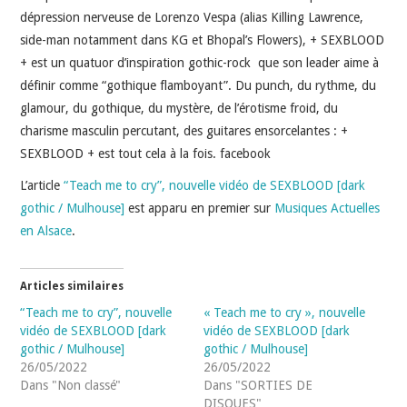
INDÉPENDANTS
dépression nerveuse de Lorenzo Vespa (alias Killing Lawrence,
side-man notamment dans KG et Bhopal’s Flowers), + SEXBLOOD
DOKO
+ est un quatuor d’inspiration gothic-rock que son leader aime à
définir comme “gothique flamboyant”. Du punch, du rythme, du
glamour, du gothique, du mystère, de l’érotisme froid, du
charisme masculin percutant, des guitares ensorcelantes : +
SEXBLOOD + est tout cela à la fois. facebook
L’article
“Teach me to cry”, nouvelle vidéo de SEXBLOOD [dark
gothic / Mulhouse]
est apparu en premier sur
Musiques Actuelles
en Alsace
.
Articles similaires
“Teach me to cry”, nouvelle
« Teach me to cry », nouvelle
vidéo de SEXBLOOD [dark
vidéo de SEXBLOOD [dark
gothic / Mulhouse]
gothic / Mulhouse]
26/05/2022
26/05/2022
Dans "Non classé"
Dans "SORTIES DE
DISQUES"