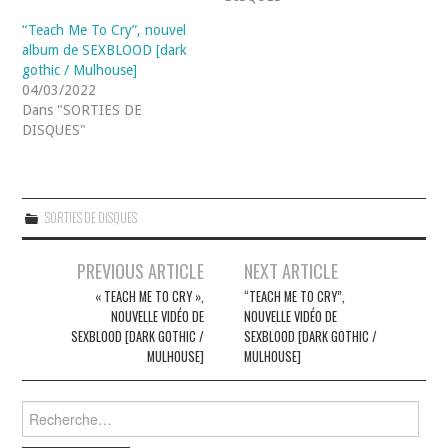
“Teach Me To Cry”, nouvel
album de SEXBLOOD [dark
gothic / Mulhouse]
04/03/2022
Dans "SORTIES DE
DISQUES"
SORTIES DE DISQUES
Navigation
PREVIOUS ARTICLE
NEXT ARTICLE
des
« TEACH ME TO CRY »,
“TEACH ME TO CRY”,
NOUVELLE VIDÉO DE
NOUVELLE VIDÉO DE
articles
SEXBLOOD [DARK GOTHIC /
SEXBLOOD [DARK GOTHIC /
MULHOUSE]
MULHOUSE]
Rechercher :