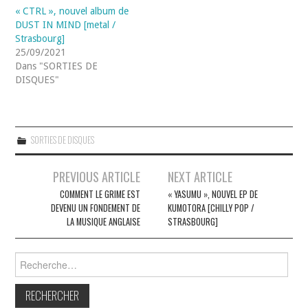
« CTRL », nouvel album de
DUST IN MIND [metal /
Strasbourg]
25/09/2021
Dans "SORTIES DE
DISQUES"
SORTIES DE DISQUES
Navigation
PREVIOUS ARTICLE
NEXT ARTICLE
des
COMMENT LE GRIME EST
« YASUMU », NOUVEL EP DE
DEVENU UN FONDEMENT DE
KUMOTORA [CHILLY POP /
articles
LA MUSIQUE ANGLAISE
STRASBOURG]
Rechercher :