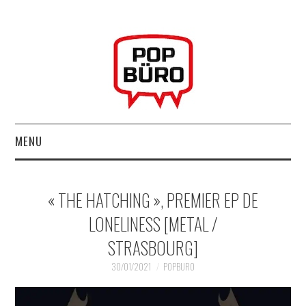
MENU
ACCUEIL
« THE HATCHING », PREMIER EP DE
MUSIQUESACTUELLES.NET
LONELINESS [METAL /
STRASBOURG]
GABBA GABBA HEY !
30/01/2021
POPBURO
LES LABELS