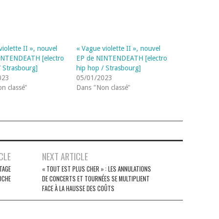
iolette II », nouvel
« Vague violette II », nouvel
INTENDEATH [electro
EP de NINTENDEATH [electro
/ Strasbourg]
hip hop / Strasbourg]
023
05/01/2023
n classé"
Dans "Non classé"
CLE
NEXT ARTICLE
TAGE
« TOUT EST PLUS CHER » : LES ANNULATIONS
OCHE
DE CONCERTS ET TOURNÉES SE MULTIPLIENT
FACE À LA HAUSSE DES COÛTS