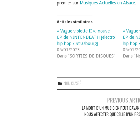
premier sur
Musiques Actuelles en Alsace
.
Articles similaires
« Vague violette II », nouvel
« Vague v
EP de NINTENDEATH [electro
EP de N
hip hop / Strasbourg]
hip hop 
05/01/2023
05/01/2
Dans "SORTIES DE DISQUES"
Dans "No
NON CLASSÉ
Navigation
PREVIOUS ARTI
des
LA MORT D’UN MUSICIEN PEUT DAVAN
NOUS AFFECTER QUE CELLE D’UN PR
articles