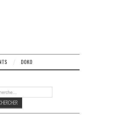
NTS
DOKO
rcher :