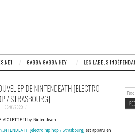
S.NET
GABBA GABBA HEY !
LES LABELS INDÉPENDA
 NOUVEL EP DE NINTENDEATH [ELECTRO
Reche
OP / STRASBOURG]
06/01/2023
 VIOLETTE II by Nintendeath
e NINTENDEATH [electro hip hop / Strasbourg]
est apparu en