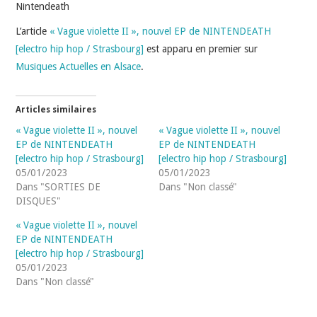
INDÉPENDANTS
Nintendeath
L’article
« Vague violette II », nouvel EP de NINTENDEATH
DOKO
[electro hip hop / Strasbourg]
est apparu en premier sur
Musiques Actuelles en Alsace
.
Articles similaires
« Vague violette II », nouvel
« Vague violette II », nouvel
EP de NINTENDEATH
EP de NINTENDEATH
[electro hip hop / Strasbourg]
[electro hip hop / Strasbourg]
05/01/2023
05/01/2023
Dans "SORTIES DE
Dans "Non classé"
DISQUES"
« Vague violette II », nouvel
EP de NINTENDEATH
[electro hip hop / Strasbourg]
05/01/2023
Dans "Non classé"