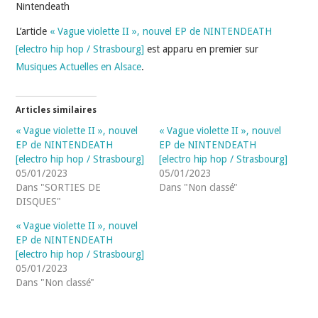
INDÉPENDANTS
Nintendeath
L’article
« Vague violette II », nouvel EP de NINTENDEATH
DOKO
[electro hip hop / Strasbourg]
est apparu en premier sur
Musiques Actuelles en Alsace
.
Articles similaires
« Vague violette II », nouvel
« Vague violette II », nouvel
EP de NINTENDEATH
EP de NINTENDEATH
[electro hip hop / Strasbourg]
[electro hip hop / Strasbourg]
05/01/2023
05/01/2023
Dans "SORTIES DE
Dans "Non classé"
DISQUES"
« Vague violette II », nouvel
EP de NINTENDEATH
[electro hip hop / Strasbourg]
05/01/2023
Dans "Non classé"