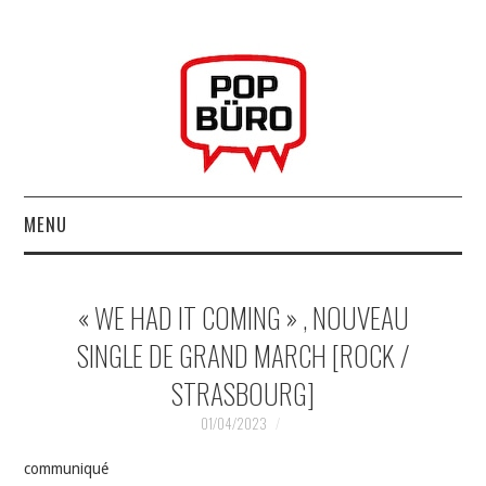
MENU
ACCUEIL
« WE HAD IT COMING » , NOUVEAU
MUSIQUESACTUELLES.NET
SINGLE DE GRAND MARCH [ROCK /
STRASBOURG]
GABBA GABBA HEY !
01/04/2023
LES LABELS
communiqué