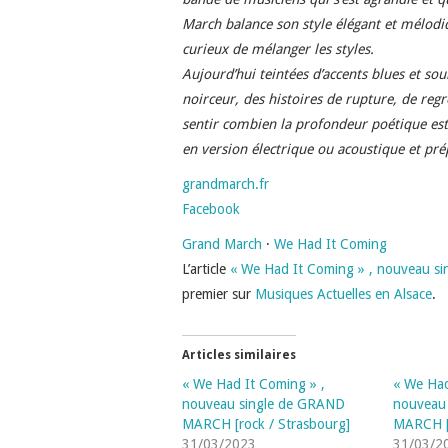
March balance son style élégant et mélodiq
curieux de mélanger les styles.
Aujourd’hui teintées d’accents blues et sou
noirceur, des histoires de rupture, de reg
sentir combien la profondeur poétique est 
en version électrique ou acoustique et pr
grandmarch.fr
Facebook
Grand March
·
We Had It Coming
L’article
« We Had It Coming » , nouveau s
premier sur
Musiques Actuelles en Alsace
.
Articles similaires
« We Had It Coming » ,
« We Had
nouveau single de GRAND
nouveau
MARCH [rock / Strasbourg]
MARCH [r
31/03/2023
31/03/2