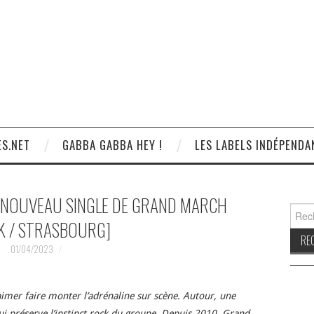
S.NET
GABBA GABBA HEY !
LES LABELS INDÉPENDA
 , NOUVEAU SINGLE DE GRAND MARCH
Reche
K / STRASBOURG]
01/04/2023
d’aimer faire monter l’adrénaline sur scène. Autour, une
ui préserve l’instinct rock du groupe. Depuis 2010, Grand