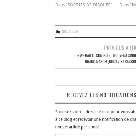
Dans "SORTIES DE DISQUES"
Dans "No
NON CLASSÉ
Navigation
PREVIOUS ARTI
des
« WE HAD IT COMING » , NOUVEAU SING
GRAND MARCH [ROCK / STRASBO
articles
RECEVEZ LES NOTIFICATION
Saisissez votre adresse e-mail pour vous a
à ce blog et recevoir une notification de ch
nouvel article par e-mail.