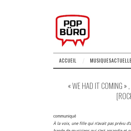
ACCUEIL
MUSIQUESACTUELLE
« WE HAD IT COMING »
[ROC
communiqué
À la voix, une fille qui n’avait pas prévu 
bande de musiciens qui s’est agrandie et q