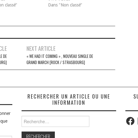
n classé"
Dans "Non classé"
CLE
NEXT ARTICLE
LE DE
« WE HAD IT COMING » , NOUVEAU SINGLE DE
URG]
GRAND MARCH [ROCK / STRASBOURG]
S
RECHERCHER UN ARTICLE OU UNE
S
INFORMATION
bonner
Faceb
Rechercher :
aque