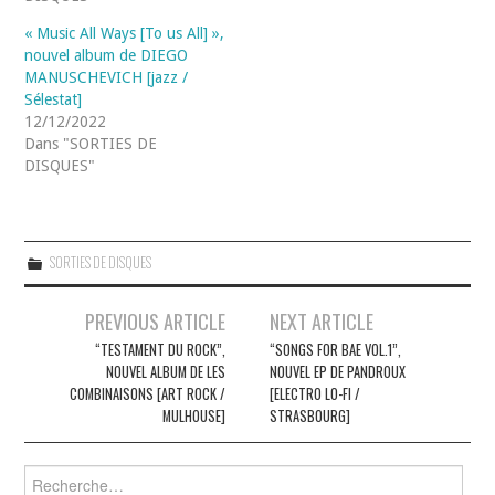
« Music All Ways [To us All] »,
nouvel album de DIEGO
MANUSCHEVICH [jazz /
Sélestat]
12/12/2022
Dans "SORTIES DE
DISQUES"
SORTIES DE DISQUES
Navigation
PREVIOUS ARTICLE
NEXT ARTICLE
des
“TESTAMENT DU ROCK”,
“SONGS FOR BAE VOL​.​1”,
NOUVEL ALBUM DE LES
NOUVEL EP DE PANDROUX
articles
COMBINAISONS [ART ROCK /
[ELECTRO LO-FI /
MULHOUSE]
STRASBOURG]
Rechercher :