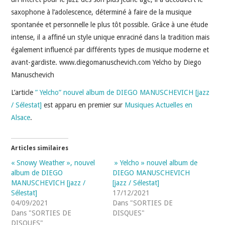
INDÉPENDANTS
saxophone à l’adolescence, déterminé à faire de la musique
spontanée et personnelle le plus tôt possible. Grâce à une étude
DOKO
intense, il a affiné un style unique enraciné dans la tradition mais
également influencé par différents types de musique moderne et
avant-gardiste. www.diegomanuschevich.com Yelcho by Diego
Manuschevich
L’article
” Yelcho” nouvel album de DIEGO MANUSCHEVICH [jazz
/ Sélestat]
est apparu en premier sur
Musiques Actuelles en
Alsace
.
Articles similaires
« Snowy Weather », nouvel
» Yelcho » nouvel album de
album de DIEGO
DIEGO MANUSCHEVICH
MANUSCHEVICH [jazz /
[jazz / Sélestat]
Sélestat]
17/12/2021
04/09/2021
Dans "SORTIES DE
Dans "SORTIES DE
DISQUES"
DISQUES"