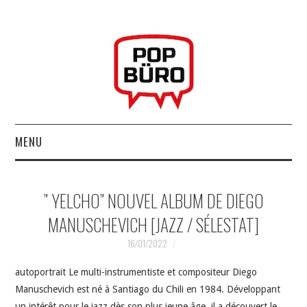
MENU
ACCUEIL
” YELCHO” NOUVEL ALBUM DE DIEGO
MUSIQUESACTUELLES.NET
MANUSCHEVICH [JAZZ / SÉLESTAT]
GABBA GABBA HEY !
16/01/2022
autoportrait Le multi-instrumentiste et compositeur Diego
LES LABELS
Manuschevich est né à Santiago du Chili en 1984. Développant
un intérêt pour le jazz dès son plus jeune âge, il a découvert le