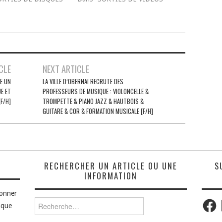
CLE
NEXT ARTICLE
E UN
LA VILLE D’OBERNAI RECRUTE DES
E ET
PROFESSEURS DE MUSIQUE : VIOLONCELLE &
[F/H]
TROMPETTE & PIANO JAZZ & HAUTBOIS &
GUITARE & COR & FORMATION MUSICALE [F/H]
S
RECHERCHER UN ARTICLE OU UNE
S
INFORMATION
bonner
Faceb
Rechercher :
aque