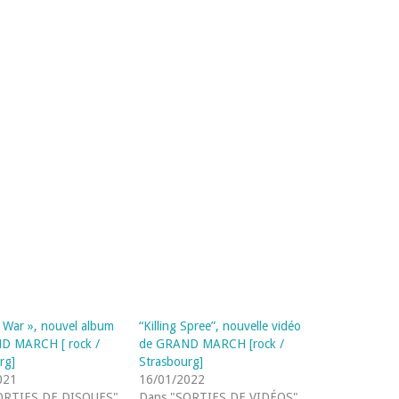
A War », nouvel album
“Killing Spree”, nouvelle vidéo
D MARCH [ rock /
de GRAND MARCH [rock /
rg]
Strasbourg]
021
16/01/2022
ORTIES DE DISQUES"
Dans "SORTIES DE VIDÉOS"