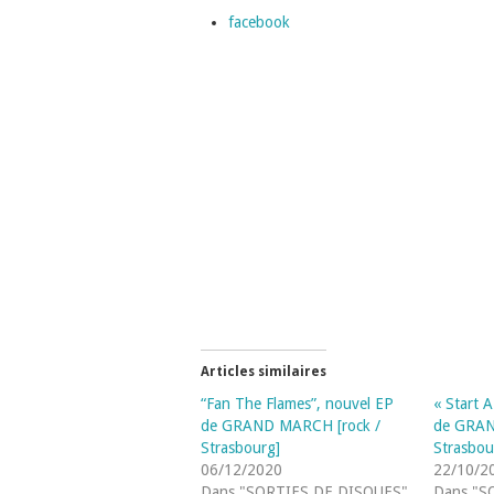
facebook
Articles similaires
“Fan The Flames”, nouvel EP
« Start 
de GRAND MARCH [rock /
de GRAN
Strasbourg]
Strasbou
06/12/2020
22/10/2
Dans "SORTIES DE DISQUES"
Dans "S