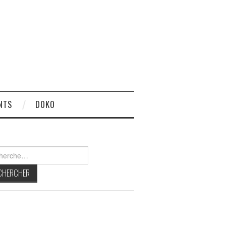
NTS
DOKO
rcher :