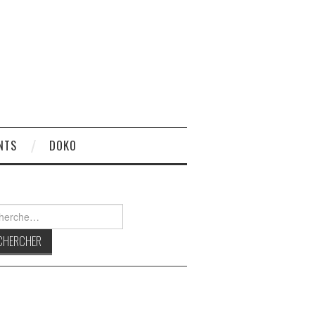
NTS
DOKO
rcher :