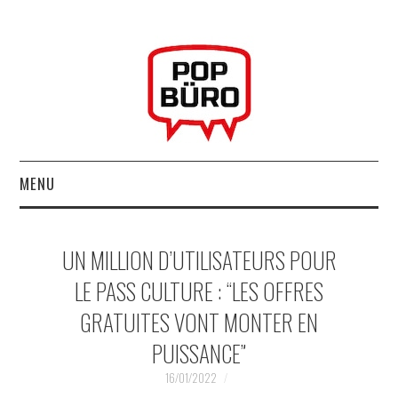
MENU
ACCUEIL
UN MILLION D’UTILISATEURS POUR
MUSIQUESACTUELLES.NET
LE PASS CULTURE : “LES OFFRES
GRATUITES VONT MONTER EN
GABBA GABBA HEY !
PUISSANCE”
LES LABELS
16/01/2022