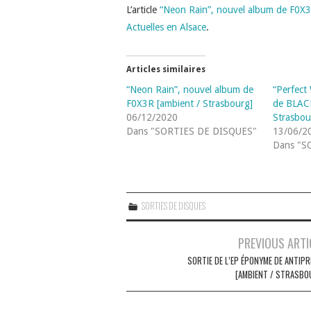
L’article
“Neon Rain”, nouvel album de F0X3
Actuelles en Alsace
.
Articles similaires
“Neon Rain”, nouvel album de
“Perfect
F0X3R [ambient / Strasbourg]
de BLAC
06/12/2020
Strasbou
Dans "SORTIES DE DISQUES"
13/06/2
Dans "S
SORTIES DE DISQUES
Navigation
PREVIOUS ARTI
des
SORTIE DE L’EP ÉPONYME DE ANTIPR
[AMBIENT / STRASBO
articles