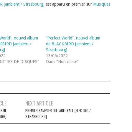
R [ambient / Strasbourg]
est apparu en premier sur
Musiques
 World”, nouvel album
“Perfect World”, nouvel album
KBIRD [ambient /
de BLACKBIRD [ambient /
rg]
Strasbourg]
022
13/06/2022
ORTIES DE DISQUES"
Dans "Non classé"
CLE
NEXT ARTICLE
ISME
PREMIER SAMPLER DU LABEL KALT [ELECTRO /
URG]
STRASBOURG]