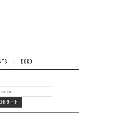
NTS
DOKO
rcher :