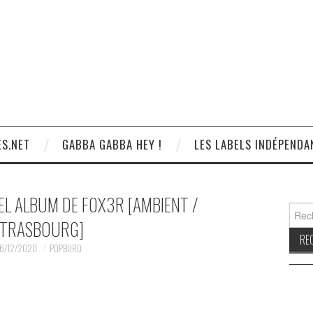
S.NET
GABBA GABBA HEY !
LES LABELS INDÉPENDA
EL ALBUM DE F0X3R [AMBIENT /
Reche
TRASBOURG]
6/12/2020
POPBURO