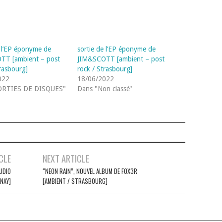
e l’EP éponyme de
sortie de l’EP éponyme de
TT [ambient – post
JIM&SCOTT [ambient – post
trasbourg]
rock / Strasbourg]
022
18/06/2022
ORTIES DE DISQUES"
Dans "Non classé"
CLE
NEXT ARTICLE
AUDIO
“NEON RAIN”, NOUVEL ALBUM DE F0X3R
NAY]
[AMBIENT / STRASBOURG]