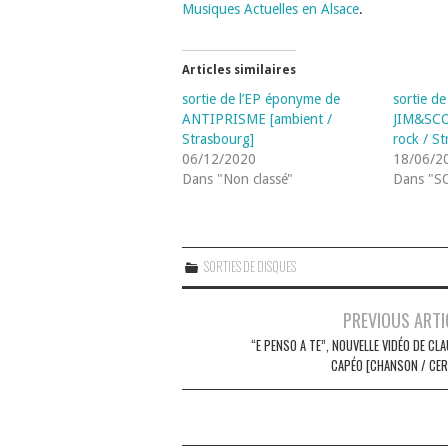
Musiques Actuelles en Alsace
.
Articles similaires
sortie de l’EP éponyme de
sortie d
ANTIPRISME [ambient /
JIM&SCO
Strasbourg]
rock / S
06/12/2020
18/06/2
Dans "Non classé"
Dans "S
SORTIES DE DISQUES
Navigation
PREVIOUS ARTI
des
“E PENSO A TE”, NOUVELLE VIDÉO DE CL
CAPÉO [CHANSON / CER
articles