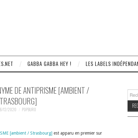
S.NET
GABBA GABBA HEY !
LES LABELS INDÉPENDA
NYME DE ANTIPRISME [AMBIENT /
Reche
TRASBOURG]
6/12/2020
POPBURO
SME [ambient / Strasbourg]
est apparu en premier sur