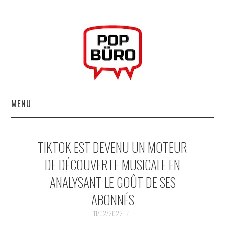
MENU
ACCUEIL
TIKTOK EST DEVENU UN MOTEUR
MUSIQUESACTUELLES.NET
DE DÉCOUVERTE MUSICALE EN
ANALYSANT LE GOÛT DE SES
GABBA GABBA HEY !
ABONNÉS
LES LABELS
11/02/2022